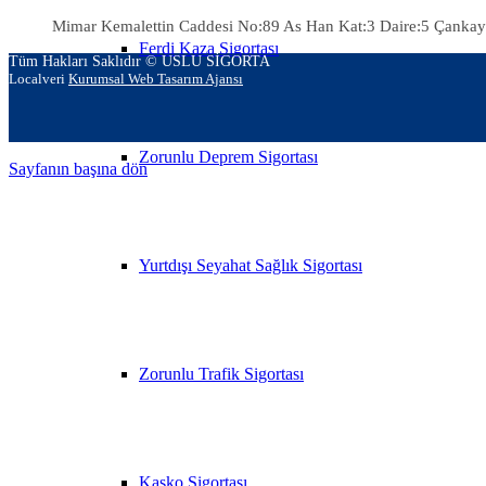
Mimar Kemalettin Caddesi No:89 As Han Kat:3 Daire:5 Çankay
Ferdi Kaza Sigortası
Tüm Hakları Saklıdır © USLU SİGORTA
Localveri
Kurumsal Web Tasarım Ajansı
Zorunlu Deprem Sigortası
Sayfanın başına dön
Yurtdışı Seyahat Sağlık Sigortası
Zorunlu Trafik Sigortası
Kasko Sigortası