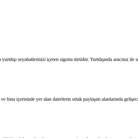
a yurtdışı seyahatlerinizi içeren sigorta türüdür. Yurtdışında aracınız il
ite ve bina içerisinde yer alan dairelerin ortak paylaşım alanlarında geli