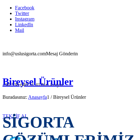
Facebook
Twitter
Instagram
LinkedIn
Mail
info@uslusigorta.com
Mesaj Gönderin
Bireysel Ürünler
+90 530 640 31 41
Bizi Arayın
Buradasınız:
Anasayfa
1
/
Bireysel Ürünler
TEKLİF AL
SİGORTA