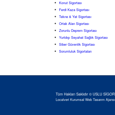
Konut Sigortası
Ferdi Kaza Sigortası
Tekne & Yat Sigortası
Ortak Alan Sigortası
Zorunlu Deprem Sigortası
Yurtdışı Seyahat Sağlık Sigortası
Siber Güvenlik Sigortası
Sorumluluk Sigortaları
Tüm Hakları Saklıdır © USLU SİGO
Localveri
Kurumsal Web Tasarım Ajansı