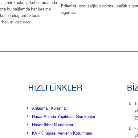
iz. İzmir kasko şirketleri arasında
Etiketler
: özel sağlık sigortası, sağlık sigort
gorta bu bağlamda her kesime
sigortası
ketleri oluşturmaktadır.
“henüz” geç değil!
HIZLI LİNKLER
Bİ
T
Anlaşmalı Kurumlar
+
Hasar Anında Yapılması Gerekenler
7
Hasar İhbar Numaraları
F
KVKK Kişisel Verilerin Korunması
+