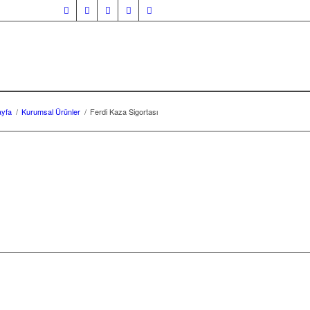
yfa
/
Kurumsal Ürünler
/
Ferdi Kaza Sigortası