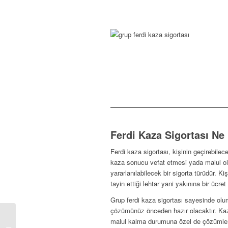
Ferdi Kaza Sigortası Ne 
Ferdi kaza sigortası, kişinin geçirebilec
kaza sonucu vefat etmesi yada malul 
yararlanılabilecek bir sigorta türüdür. Ki
tayin ettiği lehtar yani yakınına bir ücr
Grup ferdi kaza sigortası sayesinde ol
çözümünüz önceden hazır olacaktır. Kaz
malul kalma durumuna özel de çözümler ü