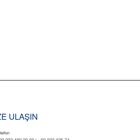
ZE ULAŞIN
elefon
90 232 489 20 30 | +90 232 425 74