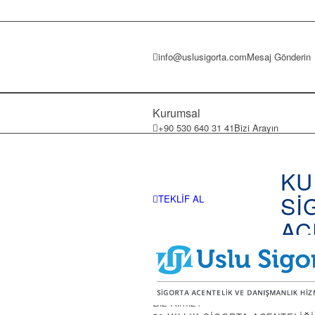
info@uslusigorta.com
Mesaj Gönderin
Kurumsal
+90 530 640 31 41
Bizi Arayın
KU
Sİ
TEKLİF AL
AC
Biz Kimiz?