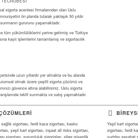
I TECRÜBESI
l sigorta acentesi firmalarından olan Uslu
mnuniyetini ön planda tutarak yaklaşık 50 yıldır
et sunmanın gururunu yaşamaktadır.
ce tüm yükümlülüklerini yerine getirmiş ve Türkiye
ına kayıt işlemlerini tamamlamış ve sigortacılık
içerisinde uzun yıllardır yer almakta ve bu alanda
 kurumsal olmak üzere çeşitli sigorta çözümü ve
ınızı güvence altına alabilirsiniz. Uslu sigorta
ranşlarında teklif sunmakta ve satış yapmaktadır.
ÇÖZÜMLERI
BIREYS
, sağlık sigortası, ferdi kaza sigortası, kasko
Yeşil kart sigorta
rtası, yeşil kart sigortası, inşaat all risks sigortası,
sigortası, ferdi k
ası sigortası, sorumluluk sigortaları, siber güvenlik
yurtdışı seyahat s