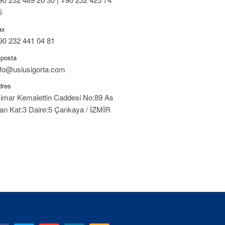
5
ax
90 232 441 04 81
-posta
nfo@uslusigorta.com
dres
imar Kemalettin Caddesi No:89 As
an Kat:3 Daire:5 Çankaya / İZMİR