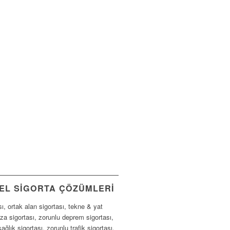
EL SIGORTA ÇÖZÜMLERI
sı, ortak alan sigortası, tekne & yat
aza sigortası, zorunlu deprem sigortası,
ağlık sigortası, zorunlu trafik sigortası,