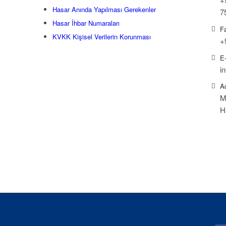
Hasar Anında Yapılması Gerekenler
7
Hasar İhbar Numaraları
F
KVKK Kişisel Verilerin Korunması
+
E
i
A
M
H