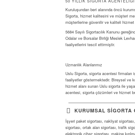
50 YILLIK SIGORTA ACENTELIĞ
Kuruluşundan beri alanında öncü kurumsa
Sigorta, hizmet kalitesini ve müşteri me
müşterilerine güvenilir ve kaliteli hizm
5684 Sayılı Sigortacılık Kanunu gereğin
Odalar ve Borsalar Birliği Meslek Levhas
faaliyetlerini tescil ettirmiştir.
Uzmanlık Alanlarımız
Uslu Sigorta, sigorta acentesi firmaları 
faaliyetler göstermektedir. Bireysel ve
hizmet alanı sunan Uslu sigorta ile yaşam
acentesi, sigorta çözümleri ve hizmet b
KURUMSAL SIGORTA 
İşyeri paket sigortası, nakliyat sigortası
sigortası, ortak alan sigortası, trafik sigo
elektronik cihaz sigortası, makine kırılm