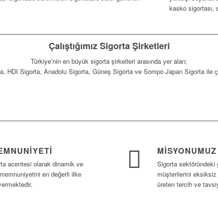
kasko sigortası, s
Çalıştığımız Sigorta Şirketleri
Türkiye’nin en büyük sigorta şirketleri arasında yer alan;
ta, HDI Sigorta, Anadolu Sigorta, Güneş Sigorta ve Sompo Japan Sigorta ile 
EMNUNIYETI
MİSYONUMUZ
rta acentesi olarak dinamik ve
Sigorta sektöründeki 
 memnuniyetini en değerli ilke
müşterilerini eksiksiz
vermektedir.
üreten tercih ve tavsi