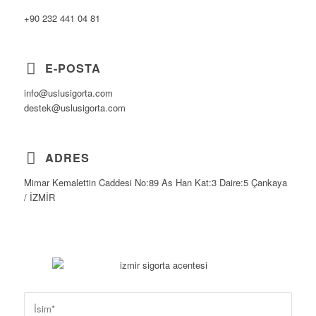
+90 232 441 04 81
E-POSTA
info@uslusigorta.com
destek@uslusigorta.com
ADRES
Mimar Kemalettin Caddesi No:89 As Han Kat:3 Daire:5 Çankaya
/ İZMİR