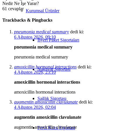
Nedir Ne İşe Yarar?
61
cevaplar
Kurumsal Ürünler
Trackbacks & Pingbacks
pneumonia medical summary
dedi ki:
6 Ağustos 2026, 09:10
İşyeri Paket Sigortaları
pneumonia medical summary
pneumonia medical summary
amoxicillin hormonal interactions
dedi ki:
Nakliyat Sigortası
4 Ağustos 2026, 23:10
amoxicillin hormonal interactions
amoxicillin hormonal interactions
Sağlık Sigortası
augmentin amoxicillin clavulanate
dedi ki:
4 Ağustos 2026, 02:04
augmentin amoxicillin clavulanate
augmentin amoxicillin clavulanate
Ferdi Kaza Sigortası