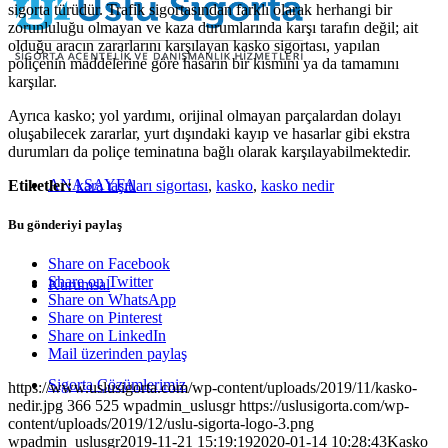
sigorta türüdür. Trafik sigortasından farklı olarak herhangi bir
zorunluluğu olmayan ve kaza durumlarında karşı tarafın değil; ait
olduğu aracın zararlarını karşılayan kasko sigortası, yapılan
poliçenin maddelerine göre hasarın bir kısmını ya da tamamını
karşılar.
Ayrıca kasko; yol yardımı, orijinal olmayan parçalardan dolayı
oluşabilecek zararlar, yurt dışındaki kayıp ve hasarlar gibi ekstra
durumları da poliçe teminatına bağlı olarak karşılayabilmektedir.
ANASAYFA
Etiketler:
kara taşıtları sigortası
,
kasko
,
kasko nedir
Bu gönderiyi paylaş
Share on Facebook
Share on Twitter
Kurumsal
Share on WhatsApp
Share on Pinterest
Share on LinkedIn
Mail üzerinden paylaş
Sigorta Çözümlerimiz
https://www.uslusigorta.com/wp-content/uploads/2019/11/kasko-
nedir.jpg
366
525
wpadmin_uslusgr
https://uslusigorta.com/wp-
content/uploads/2019/12/uslu-sigorta-logo-3.png
wpadmin_uslusgr
2019-11-21 15:19:19
2020-01-14 10:28:43
Kasko