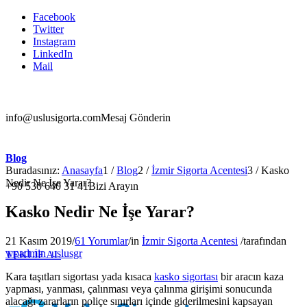
Facebook
Twitter
Instagram
LinkedIn
Mail
info@uslusigorta.com
Mesaj Gönderin
Blog
Buradasınız:
Anasayfa
1
/
Blog
2
/
İzmir Sigorta Acentesi
3
/
Kasko
Nedir Ne İşe Yarar?
+90 530 640 31 41
Bizi Arayın
Kasko Nedir Ne İşe Yarar?
21 Kasım 2019
/
61 Yorumlar
/
in
İzmir Sigorta Acentesi
/
tarafından
wpadmin_uslusgr
TEKLİF AL
Kara taşıtları sigortası yada kısaca
kasko sigortası
bir aracın kaza
yapması, yanması, çalınması veya çalınma girişimi sonucunda
alacağı zararların poliçe sınırları içinde giderilmesini kapsayan