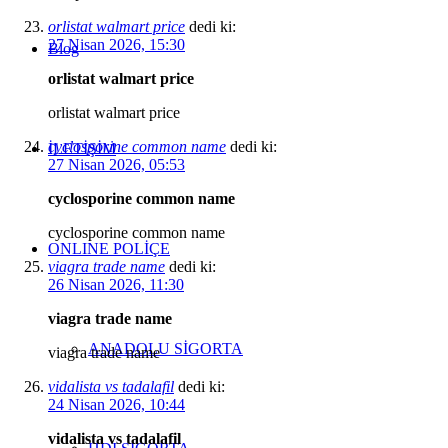
orlistat walmart price
dedi ki:
27 Nisan 2026, 15:30
Blog
orlistat walmart price
orlistat walmart price
cyclosporine common name
dedi ki:
İLETİŞİM
27 Nisan 2026, 05:53
cyclosporine common name
cyclosporine common name
ONLINE POLİÇE
viagra trade name
dedi ki:
26 Nisan 2026, 11:30
viagra trade name
ANADOLU SİGORTA
viagra trade name
vidalista vs tadalafil
dedi ki:
24 Nisan 2026, 10:44
vidalista vs tadalafil