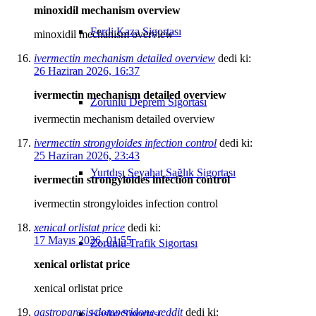
minoxidil mechanism overview
Ferdi Kaza Sigortası
minoxidil mechanism overview
ivermectin mechanism detailed overview
dedi ki:
26 Haziran 2026, 16:37
ivermectin mechanism detailed overview
Zorunlu Deprem Sigortası
ivermectin mechanism detailed overview
ivermectin strongyloides infection control
dedi ki:
25 Haziran 2026, 23:43
Yurtdışı Seyahat Sağlık Sigortası
ivermectin strongyloides infection control
ivermectin strongyloides infection control
xenical orlistat price
dedi ki:
17 Mayıs 2026, 01:55
Zorunlu Trafik Sigortası
xenical orlistat price
xenical orlistat price
gastroparesis domperidone reddit
dedi ki:
Kasko Sigortası