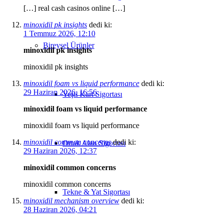
[…] real cash casinos online […]
minoxidil pk insights
dedi ki:
1 Temmuz 2026, 12:10
Bireysel Ürünler
minoxidil pk insights
minoxidil pk insights
minoxidil foam vs liquid performance
dedi ki:
29 Haziran 2026, 16:56
Yeşil Kart Sigortası
minoxidil foam vs liquid performance
minoxidil foam vs liquid performance
minoxidil common concerns
dedi ki:
Ortak Alan Sigortası
29 Haziran 2026, 12:37
minoxidil common concerns
minoxidil common concerns
Tekne & Yat Sigortası
minoxidil mechanism overview
dedi ki:
28 Haziran 2026, 04:21