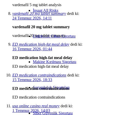
vardenafil 5 mg tablet analysis
İnşaat All Risks
vardenafil 20 mg tablet summary
dedi ki:
24 Temmuz 2026, 14:11
vardenafil 20 mg tablet summary
vardenafil 20 mg tablet summary
Elektronik Cihaz Sigortası
ED medication high‑fat meal delay
dedi ki:
16 Temmuz 2026, 01:44
ED medication high‑fat meal delay
Makine Kırılması Sigortası
ED medication high‑fat meal delay
ED medication contraindications
dedi ki:
15 Temmuz 2026, 18:33
Sorumluluk Sigortaları
ED medication contraindications
ED medication contraindications
usa online casino real money
dedi ki:
1 Temmuz 2026, 14:03
Siber Güvenlik Sigortası