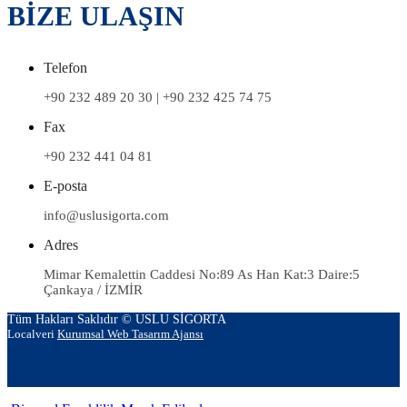
BİZE ULAŞIN
Telefon
+90 232 489 20 30 | +90 232 425 74 75
Fax
+90 232 441 04 81
E-posta
info@uslusigorta.com
Adres
Mimar Kemalettin Caddesi No:89 As Han Kat:3 Daire:5
Çankaya / İZMİR
Tüm Hakları Saklıdır © USLU SİGORTA
Localveri
Kurumsal Web Tasarım Ajansı